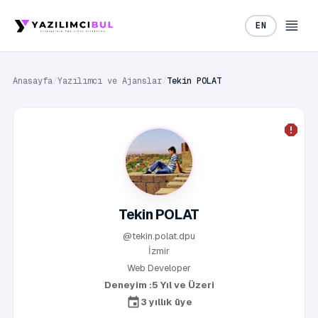
EN
Anasayfa
/
Yazılımcı ve Ajanslar
/
Tekin POLAT
Tekin POLAT
@tekin.polat.dpu
İzmir
Web Developer
Deneyim :
5 Yıl ve Üzeri
3 yıllık üye