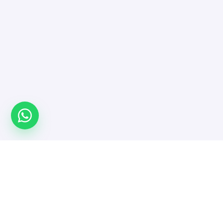
Türkiye'nin yazılımcı platformu. Projeni yayınla,
doğrulanmış yazılımcı ve ajanslarla güvenle çalış.