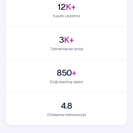
12
K+
Kayıtlı yazılımcı
3
K+
Tamamlanan proje
850
+
Doğrulanmış ajans
4.8
Ortalama memnuniyet