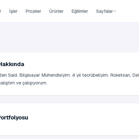
r
İşler
Projeler
Ürünler
Eğitimler
Sayfalar
Hakkında
Ben Said. Bilgisayar Mühendisiyim. 4 yıl tecrübeliyim. Roketsan, Def
çalıştım ve çalışıyorum.
Portfolyosu