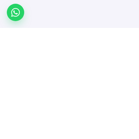
Türkiye'nin yazılımcı platformu. Projeni yayınla,
doğrulanmış yazılımcı ve ajanslarla güvenle çalış.