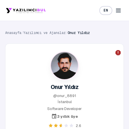
EN
Anasayfa
/
Yazılımcı ve Ajanslar
/
Onur Yıldız
Onur Yıldız
@onur_8891
İstanbul
Software Developer
3 yıllık üye
2.6