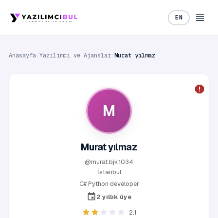
EN
Anasayfa
/
Yazılımcı ve Ajanslar
/
Murat yılmaz
M
Murat yılmaz
@murat.bjk1034
İstanbul
C# Python developer
2 yıllık üye
2.1