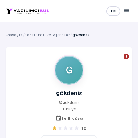
EN
Anasayfa
/
Yazılımcı ve Ajanslar
/
gökdeniz
G
gökdeniz
@gokdeniz
Türkiye
1 yıllık üye
1.2