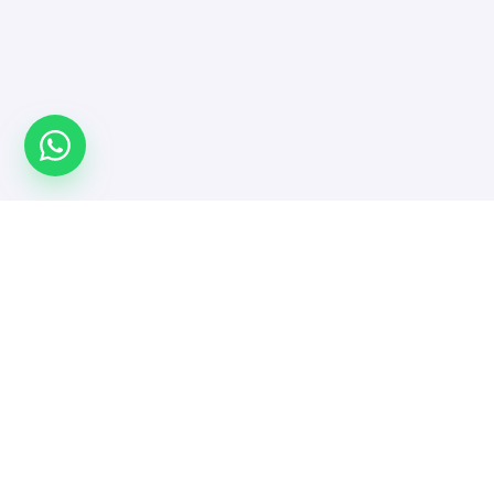
Türkiye'nin yazılımcı platformu. Projeni yayınla,
doğrulanmış yazılımcı ve ajanslarla güvenle çalış.