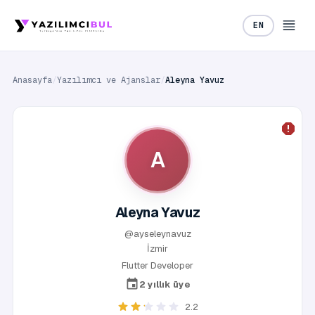
EN
Anasayfa
/
Yazılımcı ve Ajanslar
/
Aleyna Yavuz
A
Aleyna Yavuz
@ayseleynavuz
İzmir
Flutter Developer
2 yıllık üye
2.2