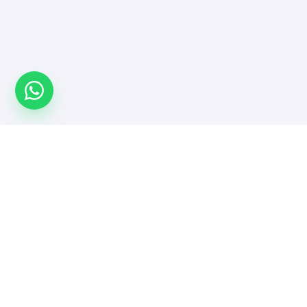
Türkiye'nin yazılımcı platformu. Projeni yayınla,
doğrulanmış yazılımcı ve ajanslarla güvenle çalış.