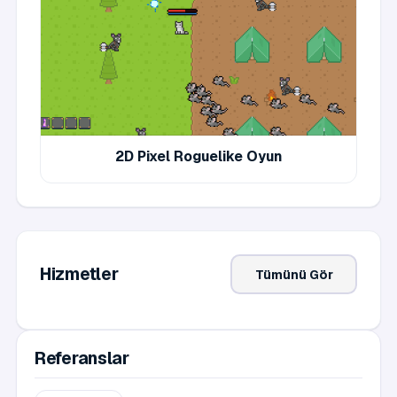
asdasd
deneme
col
col
col
deneme
content
content
content
content
content
content
content
content
content
content
content
test
2D Pixel Roguelike Oyun
Hizmetler
Tümünü Gör
Referanslar