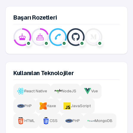
Başarı Rozetleri
Kullanılan Teknolojiler
React Native
NodeJS
Vue
PHP
Haxe
JavaScript
HTML
CSS
PHP
MongoDB