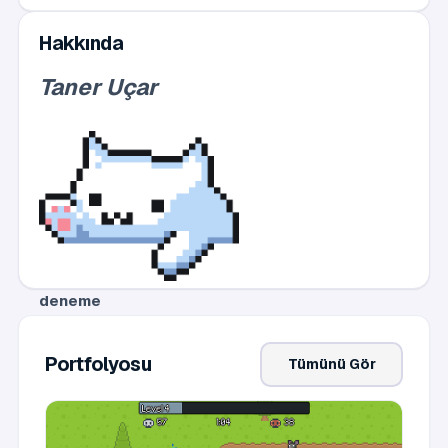
Hakkında
Taner Uçar
deneme
asdasd
asda
Portfolyosu
Tümünü Gör
deneme
asdsa
asdsad