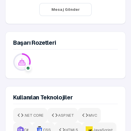
Mesaj Gönder
Başarı Rozetleri
Kullanılan Teknolojiler
.NET CORE
ASP.NET
MVC
C#
CSS
HTML5
JavaScript