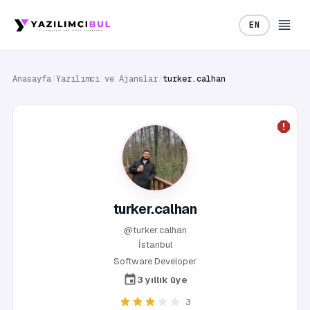
EN
Anasayfa
/
Yazılımcı ve Ajanslar
/
turker.calhan
turker.calhan
@turker.calhan
İstanbul
Software Developer
3 yıllık üye
3