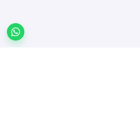
Türkiye'nin yazılımcı platformu. Projeni yayınla,
doğrulanmış yazılımcı ve ajanslarla güvenle çalış.
MENÜ