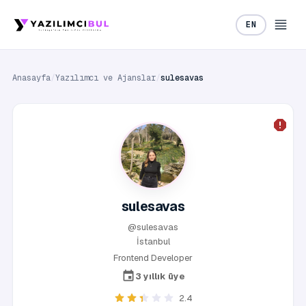
EN
Anasayfa
/
Yazılımcı ve Ajanslar
/
sulesavas
sulesavas
@sulesavas
İstanbul
Frontend Developer
3 yıllık üye
2.4