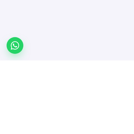
Türkiye'nin yazılımcı platformu. Projeni yayınla,
doğrulanmış yazılımcı ve ajanslarla güvenle çalış.