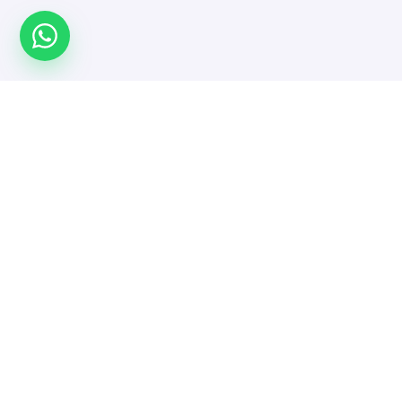
Türkiye'nin yazılımcı platformu. Projeni yayınla,
doğrulanmış yazılımcı ve ajanslarla güvenle çalış.