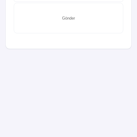
https://europa.eu/europass/eportfolio/api/eprofile/shar
Gönder
ed-profile/42110fea-b56a-4cc6-9967-
4182b176eb67?view=html