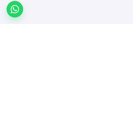
Türkiye'nin yazılımcı platformu. Projeni yayınla,
doğrulanmış yazılımcı ve ajanslarla güvenle çalış.
MENÜ
Anasayfa
Yazılımcı ve Ajanslar
İşler