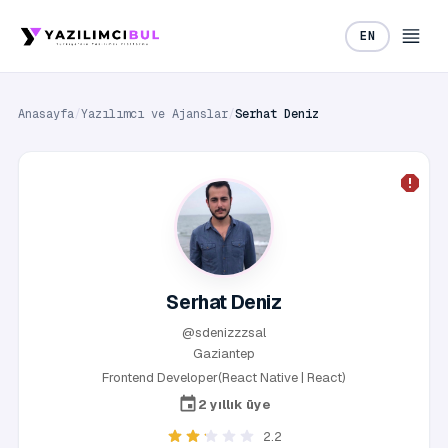
EN
Anasayfa
/
Yazılımcı ve Ajanslar
/
Serhat Deniz
Serhat Deniz
@sdenizzzsal
Gaziantep
Frontend Developer(React Native | React)
2 yıllık üye
2.2