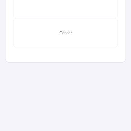
mükemmel müşteri
destek hizmeti ve rekabetçi fiyatlarla en iyi değeri
alacaklarından emin olabilirler.
Gönder