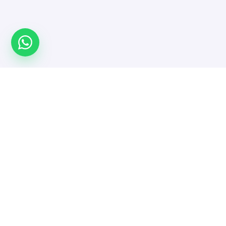
Türkiye'nin yazılımcı platformu. Projeni yayınla,
doğrulanmış yazılımcı ve ajanslarla güvenle çalış.
MENÜ
Anasayfa