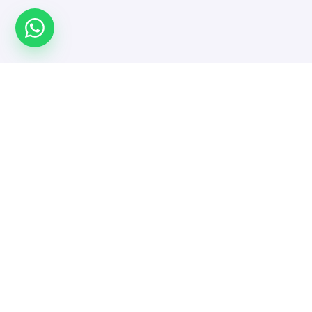
Türkiye'nin yazılımcı platformu. Projeni yayınla,
doğrulanmış yazılımcı ve ajanslarla güvenle çalış.