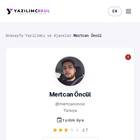
EN
Anasayfa
/
Yazılımcı ve Ajanslar
/
Mertcan Öncül
Mertcan Öncül
@mertcanoncul
Türkiye
1 yıllık üye
2.7