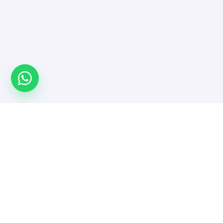
Türkiye'nin yazılımcı platformu. Projeni yayınla,
doğrulanmış yazılımcı ve ajanslarla güvenle çalış.