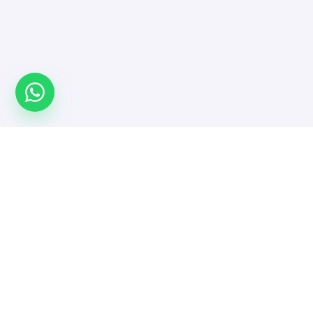
Türkiye'nin yazılımcı platformu. Projeni yayınla,
doğrulanmış yazılımcı ve ajanslarla güvenle çalış.