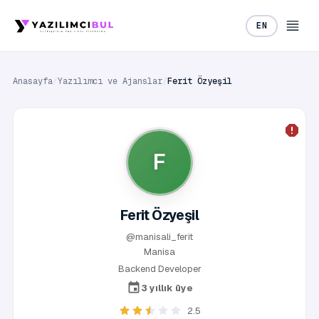
EN
Anasayfa
/
Yazılımcı ve Ajanslar
/
Ferit Özyeşil
F
Ferit Özyeşil
@manisali_ferit
Manisa
Backend Developer
3 yıllık üye
2.5