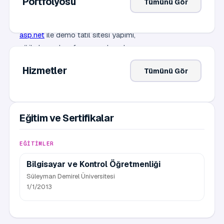
Portfolyosu
Tümünü Gör
kuruma fayda sağlayabilmek adına yeni kariyer
fırsatlarına açığım.
asp.net
ile demo tatil sitesi yapımı,
c# ile konsol ve form uygulamaları yapımı,
mssql ile sorgu yazma & trigger yazma ve prosedür
Hizmetler
Tümünü Gör
yazabilme
Eğitim ve Sertifikalar
EĞITIMLER
Bilgisayar ve Kontrol Öğretmenliği
Süleyman Demirel Üniversitesi
1/1/2013