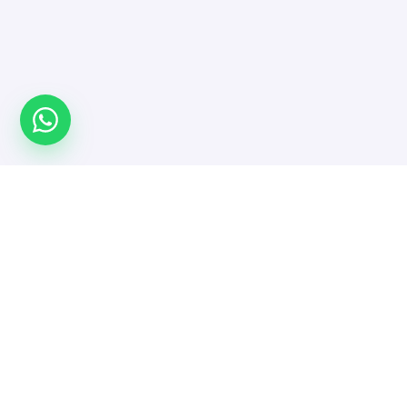
Türkiye'nin yazılımcı platformu. Projeni yayınla,
doğrulanmış yazılımcı ve ajanslarla güvenle çalış.