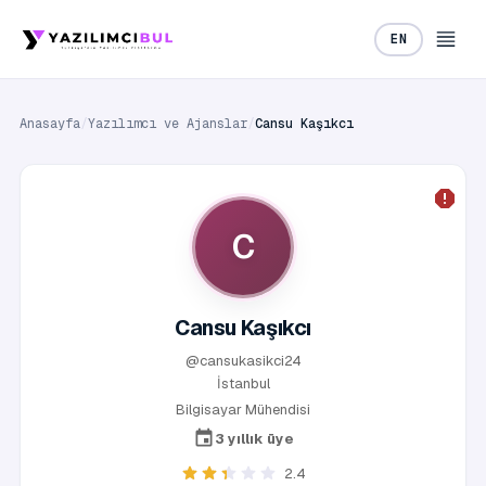
EN
Anasayfa
/
Yazılımcı ve Ajanslar
/
Cansu Kaşıkcı
C
Cansu Kaşıkcı
@cansukasikci24
İstanbul
Bilgisayar Mühendisi
3 yıllık üye
2.4