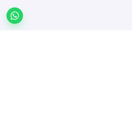
Türkiye'nin yazılımcı platformu. Projeni yayınla,
doğrulanmış yazılımcı ve ajanslarla güvenle çalış.
MENÜ
Anasayfa
Yazılımcı ve Ajanslar